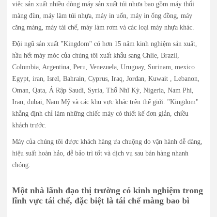
việc sản xuất nhiều dòng máy sản xuất túi nhựa bao gồm máy thổi
màng đùn, máy làm túi nhựa, máy in uốn, máy in ống đồng, máy
căng màng, máy tái chế, máy làm rơm và các loại máy nhựa khác.
Đội ngũ sản xuất "Kingdom" có hơn 15 năm kinh nghiệm sản xuất,
hầu hết máy móc của chúng tôi xuất khẩu sang Chlie, Brazil,
Colombia, Argentina, Peru, Venezuela, Uruguay, Surinam, mexico
Egypt, iran, Isrel, Bahrain, Cyprus, Iraq, Jordan, Kuwait , Lebanon,
Oman, Qata, Ả Rập Saudi, Syria, Thổ Nhĩ Kỳ, Nigeria, Nam Phi,
Iran, dubai, Nam Mỹ và các khu vực khác trên thế giới. "Kingdom"
khẳng định chỉ làm những chiếc máy có thiết kế đơn giản, chiều
khách trước.
Máy của chúng tôi được khách hàng ưa chuộng do vận hành dễ dàng,
hiệu suất hoàn hảo, dễ bảo trì tốt và dịch vụ sau bán hàng nhanh
chóng.
Một nhà lãnh đạo thị trường có kinh nghiệm trong
lĩnh vực tái chế, đặc biệt là tái chế màng bao bì