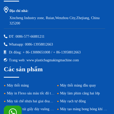
Địa chỉ nhà:
Xincheng Industry zone, Ruian,Wenzhou City,Zhejiang, China
325200
ĐT: 0086-577-66881211
Whatsapp: 0086-13958812663
Di động: + 86-13088651008 / + 86-13958812663
Trang web: www.plasticbagmakingmachine.com
Các sản phẩm
Máy thổi màng
Máy thổi màng đầu quay
Máy in Flexo sáu màu tốc độ trung bình
Máy làm phim căng hai lớp
Máy tái chế nhựa hai giai đoạn tốc độ cao
Máy rạch tự động
Máy đóng túi giấy đáy vuông (Nạp cuộn có thể điều chỉnh)
Máy tạo màng bong bóng khí hai lớp