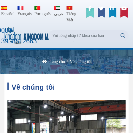
Español
Français
Português
عربى
Tiếng
Việt
0086-
13958812663
Trang chủ
Về chúng tôi
Về chúng tôi